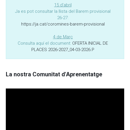
15 d'abril
Ja es pot consultar la llista del Barem provisional
26-27:
https://ja.cat/coromines-barem-provisional
4 de Març
Consulta aquí el document:
OFERTA INICIAL DE
PLACES 2026-2027_04-03-2026.P
La nostra Comunitat d'Aprenentatge