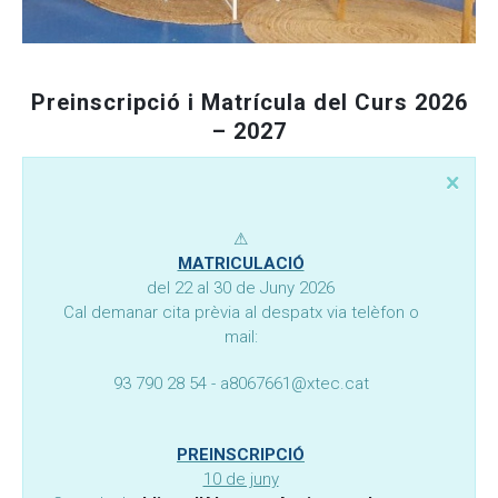
Moodle
Documents autoritzacions / Justificants
Documentació Activitats Extraescolars
Preinscripció i Matrícula del Curs 2026
– 2027
⚠︎
MATRICULACIÓ
del 22 al 30 de Juny 2026
Cal demanar cita prèvia al despatx via telèfon o
mail:
93 790 28 54 - a8067661@xtec.cat
PREINSCRIPCIÓ
10 de juny