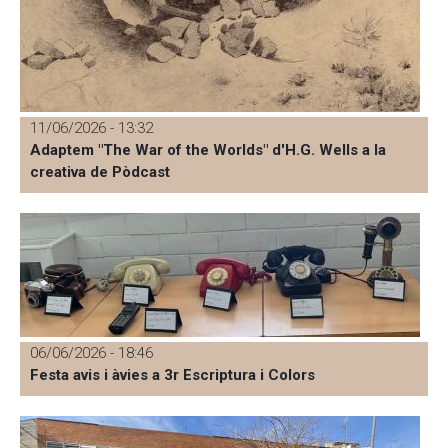
11/06/2026 - 13:32
Adaptem "The War of the Worlds" d'H.G. Wells a la
creativa de Pòdcast
06/06/2026 - 18:46
Festa avis i àvies a 3r Escriptura i Colors