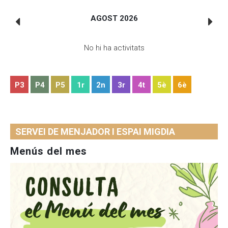
AGOST 2026
No hi ha activitats
P3
P4
P5
1r
2n
3r
4t
5è
6è
SERVEI DE MENJADOR I ESPAI MIGDIA
Menús del mes