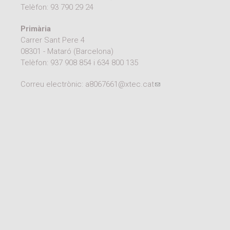
Telèfon:
93 790 29 24
Primària
Carrer Sant Pere 4
08301 - Mataró (Barcelona)
Telèfon:
937 908 854
i
634 800 135
Correu electrònic:
a8067661@xtec.cat
(link sends e-mail)