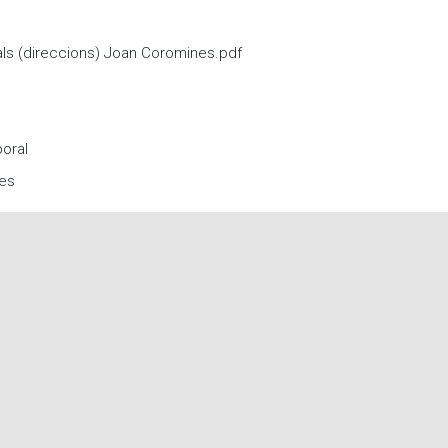
Moodle
Documents autoritzacions / Justificants
ls (direccions) Joan Coromines.pdf
Documentació Activitats Extraescolars
oral
nes