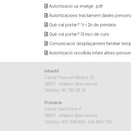
Autoritzacio us imatge .pdf
Autoritzacions tractament dades persona
Què cal portar? 1r i 2n de primària
Què cal portar? I3 inici de curs
Comunicació desplaçament familiar temp
Autorització recollida infant altres perso
Infantil
Carrer Pascual Madoz 22
08301 - Mataró (Barcelona)
Telèfon:
93 790 29 24
Primària
Carrer Sant Pere 4
08301 - Mataró (Barcelona)
Telèfon:
937 908 854
i
634 800 135