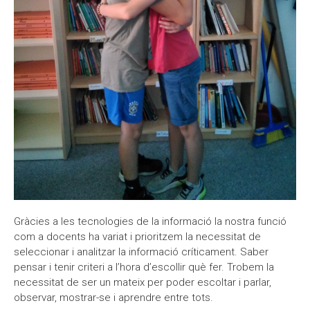
Gràcies a les tecnologies de la informació la nostra funció
com a docents ha variat i prioritzem la necessitat de
seleccionar i analitzar la informació críticament. Saber
pensar i tenir criteri a l’hora d’escollir què fer. Trobem la
necessitat de ser un mateix per poder escoltar i parlar,
observar, mostrar-se i aprendre entre tots.