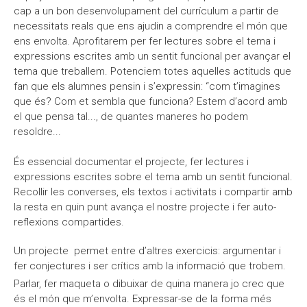
cap a un bon desenvolupament del currículum a partir de
necessitats reals que ens ajudin a comprendre el món que
ens envolta. Aprofitarem per fer lectures sobre el tema i
expressions escrites amb un sentit funcional per avançar el
tema que treballem. Potenciem totes aquelles actituds que
fan que els alumnes pensin i s’expressin: “com t’imagines
que és? Com et sembla que funciona? Estem d’acord amb
el que pensa tal..., de quantes maneres ho podem
resoldre...
És essencial documentar el projecte, fer lectures i
expressions escrites sobre el tema amb un sentit funcional.
Recollir les converses, els textos i activitats i compartir amb
la resta en quin punt avança el nostre projecte i fer auto-
reflexions compartides.
Un projecte permet entre d’altres exercicis: argumentar i
fer conjectures i ser crítics amb la informació que trobem.
Parlar, fer maqueta o dibuixar de quina manera jo crec que
és el món que m’envolta. Expressar-se de la forma més