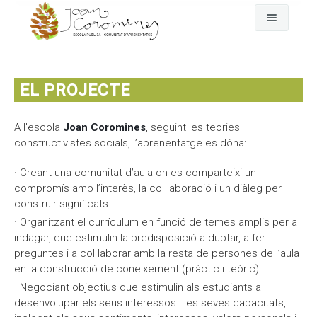
Cerca
L'escola
EL PROJECTE
Fem pinya
El dia a dia
A l'escola
Joan Coromines
, seguint les teories
Comunitat
Any rere any
El nostre projecte
constructivistes socials, l’aprenentatge es dóna:
Qui som
On som
Assemblea-Plenari i comissions
· Creant una comunitat d’aula on es comparteixi un
compromís amb l’interès, la col·laboració i un diàleg per
Fotografies i vídeos
GEP
Comunitat d'aprenentatge
construir significats.
· Organitzant el currículum en funció de temes amplis per a
Documents oficials
EDC Estratègia Digital de Centre
AFA Coromines
Àlbums de fotografies
indagar, que estimulin la predisposició a dubtar, a fer
preguntes i a col·laborar amb la resta de persones de l’aula
Menjador
Projectes de comunitat
Vídeos a Vimeo
Documents oficials del projecte educatiu
en la construcció de coneixement (pràctic i teòric).
· Negociant objectius que estimulin als estudiants a
Contacte
Documentació econòmica de l'escola
desenvolupar els seus interessos i les seves capacitats,