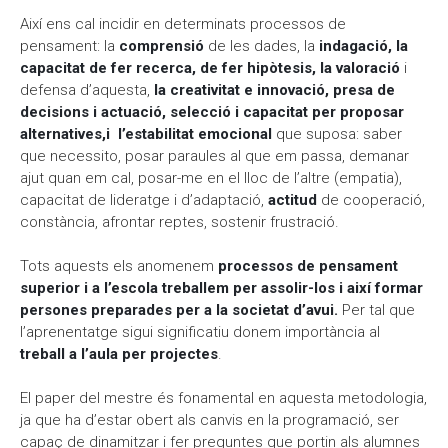
Així ens cal incidir en determinats processos de
pensament: la
comprensió
de les dades, la
indagació, la
capacitat de fer recerca, de fer hipòtesis, la valoració
i
defensa d’aquesta,
la creativitat e innovació, presa de
decisions i actuació, selecció i capacitat per proposar
alternatives,i l’estabilitat emocional
que suposa: saber
que necessito, posar paraules al que em passa, demanar
ajut quan em cal, posar-me en el lloc de l’altre (empatia),
capacitat de lideratge i d’adaptació,
actitud
de cooperació,
constància, afrontar reptes, sostenir frustració.
Tots aquests els anomenem
processos de pensament
superior i a l’escola treballem per assolir-los i així formar
persones preparades per a la societat d’avui.
Per tal que
l’aprenentatge sigui significatiu donem importància al
treball a l’aula per projectes
.
El paper del mestre és fonamental en aquesta metodologia,
ja que ha d’estar obert als canvis en la programació, ser
capaç de dinamitzar i fer preguntes que portin als alumnes