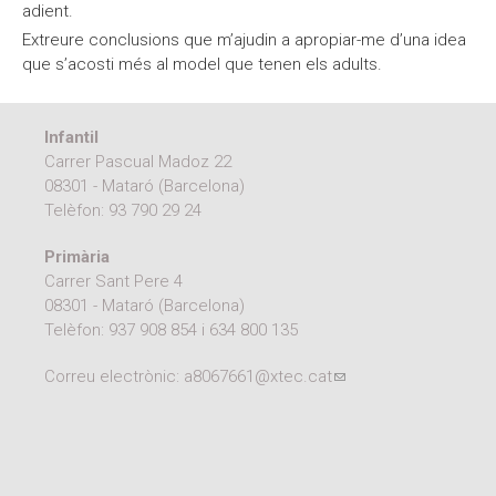
adient.
Extreure conclusions que m’ajudin a apropiar-me d’una idea
que s’acosti més al model que tenen els adults.
Infantil
Carrer Pascual Madoz 22
08301 - Mataró (Barcelona)
Telèfon:
93 790 29 24
Primària
Carrer Sant Pere 4
08301 - Mataró (Barcelona)
Telèfon:
937 908 854
i
634 800 135
Correu electrònic:
a8067661@xtec.cat
(link sends e-mail)