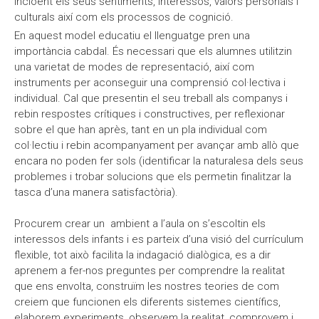
incloent els seus sentiments, interessos, valors personals i
Moodle
Documents autoritzacions / Justificants
culturals així com els processos de cognició.
En aquest model educatiu el llenguatge pren una
Documentació Activitats Extraescolars
importància cabdal. És necessari que els alumnes utilitzin
una varietat de modes de representació, així com
instruments per aconseguir una comprensió col·lectiva i
individual. Cal que presentin el seu treball als companys i
rebin respostes crítiques i constructives, per reflexionar
sobre el que han après, tant en un pla individual com
col·lectiu i rebin acompanyament per avançar amb allò que
encara no poden fer sols (identificar la naturalesa dels seus
problemes i trobar solucions que els permetin finalitzar la
tasca d’una manera satisfactòria).
Procurem crear un ambient a l’aula on s’escoltin els
interessos dels infants i es parteix d’una visió del currículum
flexible, tot això facilita la indagació dialògica, es a dir
aprenem a fer-nos preguntes per comprendre la realitat
que ens envolta, construïm les nostres teories de com
creiem que funcionen els diferents sistemes científics,
elaborem experiments, observem la realitat, comprovem i