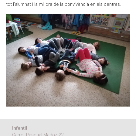
tot l’alumnat i la millora de la convivència en els centres.
Moodle
Documents autoritzacions / Justificants
Documentació Activitats Extraescolars
Infantil
Carrer Pascual Madoz 22