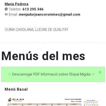
Maria Pedrera
✆
Telèfon:
613 295 346
✉︎ Email:
menjadorjoancoromines@gmail.com
CUINA CASOLANA, LLEURE DE QUALITAT
Menús del mes
☞
Descarregar PDF Informació sobre l'Espai Migdia
☜
Menú Basal