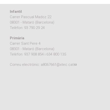
Infantil
Carrer Pascual Madoz 22
08301 - Mataró (Barcelona)
Telèfon:
93 790 29 24
Primària
Carrer Sant Pere 4
08301 - Mataró (Barcelona)
Telèfon:
937 908 854
i
634 800 135
Correu electrònic:
a8067661@xtec.cat
(link sends e-mail)