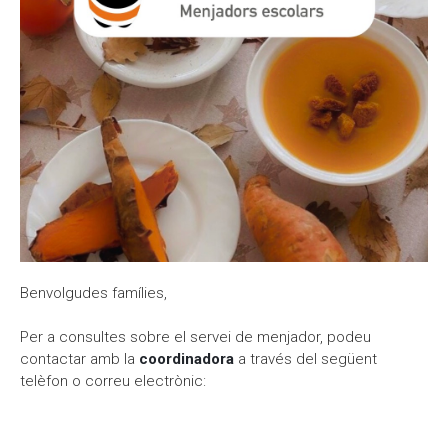
Moodle
Documents autoritzacions / Justificants
Documentació Activitats Extraescolars
Benvolgudes famílies,
Per a consultes sobre el servei de menjador, podeu
contactar amb la
coordinadora
a través del següent
telèfon o correu electrònic: