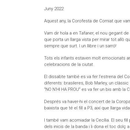
Juny 2022
Aquest any, la Corofesta de Comiat que vam 
Vam dir hola a en Tafaner, el nou gegant de 
que porta un llarga vista per mirar tot allò q
sempre que surt. I un llibre i un sarró!
Tots els infants estaven molt emocionats a
celebracions de la ciutat.
El dissabte també es va fer l'estrena del C
diferents: brasileres, Bob Marley, un clàssi
"NO N'HI HA PROU" es va fer un bis amb la C
Després va haver-hi el concert de la Coropa
baixista que té el fill a P3, així que llarga vi
I també vam acomiadar la Cecília. El seu fill
dels inicis de la banda i li dona el toc dolç