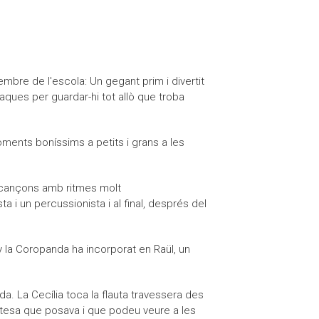
embre de l'escola: Un gegant prim i divertit
txaques per guardar-hi tot allò que troba
ments boníssims a petits i grans a les
de cançons amb ritmes molt
a i un percussionista i al final, després del
 la Coropanda ha incorporat en Raül, un
nda. La Cecília toca la flauta travessera des
tristesa que posava i que podeu veure a les