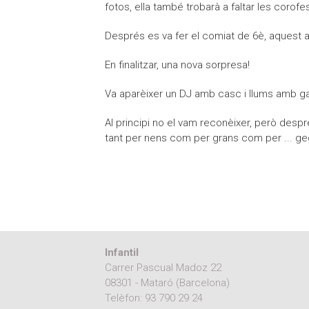
fotos, ella també trobarà a faltar les corofe
Després es va fer el comiat de 6è, aquest a
En finalitzar, una nova sorpresa!
Va aparèixer un DJ amb casc i llums amb gane
Al principi no el vam reconèixer, però desp
tant per nens com per grans com per ... gega
Infantil
Carrer Pascual Madoz 22
08301 - Mataró (Barcelona)
Telèfon:
93 790 29 24