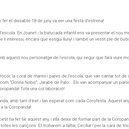
fer el dissabte 18 de juny va ser una festa d'estrena!
l'escola. En Joanet i la batucada infantil ens va presentar el nou m
ue li interessi, encara que estigui lluny! I també un vestit ple de bu
mb aquest nou personatge de l'escola, qui segur que farà viure mo
orocor, la coral de mares i pares de l'escola, que van cantar tot 
c com "Donna Nobis", Jarabe de Palo... Els van acompanyar un pianist
oropanda! Tota una col·laboració!
nda, amb tant d'èxit i tan esperat com cada Corofesta. Aquest any
da a la Coropanda!
 petit ha fet 6è aquest any, i ella deixa de formar part de la Coropa
 a totes les cançons. Et trobarem a faltar, Cecília! I per la cara de 