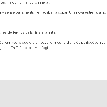
stes i la comunitat corominera !
ny sense parlaments, i en acabat, a sopar! Una nova estrena: amb 
s de fer-nos ballar fins a la mitjanit!
rés vam veure que era en Dave, el mestre d'anglès polifacètic, i va
nts!! En Tafaner s'hi va afegir!!