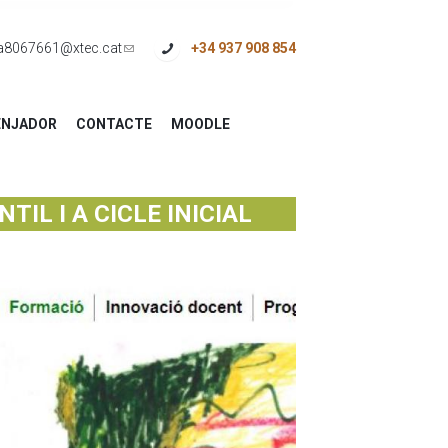
a8067661@xtec.cat
(link
+34 937 908 854
sends
e-
NJADOR
CONTACTE
MOODLE
mail)
IL I A CICLE INICIAL