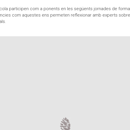
cola participen com a ponents en les següents jornades de formac
ncies com aquestes ens permeten reflexionar amb experts sobre les
als.
 sends
l)