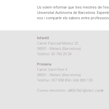
Us volem informar que tres mestres de l'es
Universitat Autònoma de Barcelona. Experiè
nos i compartir els sabers entre profession
Infantil
Carrer Pascual Madoz 22
08301 - Mataró (Barcelona)
Telèfon:
93 790 29 24
Primària
Carrer Sant Pere 4
08301 - Mataró (Barcelona)
Telèfon:
937 908 854
i
634 800 135
Correu electrònic:
a8067661@xtec.cat
(link
e-mai