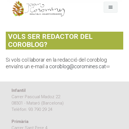
Cerca
L'escola
VOLS SER REDACTOR DEL
Fem pinya
El dia a dia
COROBLOG?
Comunitat
Any rere any
El nostre projecte
Si vols col.laborar en la redacció del coroblog
envia’ns un e-mail a
coroblog@coromines.cat
(link
Qui som
On som
Assemblea-Plenari i comissions
sends e-
mail)
Fotografies i vídeos
GEP
Comunitat d'aprenentatge
Infantil
Documents oficials
EDC Estratègia Digital de Centre
AFA Coromines
Àlbums de fotografies
Carrer Pascual Madoz 22
08301 - Mataró (Barcelona)
Menjador
Projectes de comunitat
Vídeos a Vimeo
Documents oficials del projecte educatiu
Telèfon:
93 790 29 24
Contacte
Documentació econòmica de l'escola
Primària
Carrer Sant Pere 4