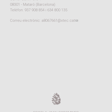
Moodle
Documents autoritzacions / Justificants
08301 - Mataró (Barcelona)
Telèfon:
937 908 854
i
634 800 135
Documentació Activitats Extraescolars
Correu electrònic:
a8067661@xtec.cat
(link sends e-mail)