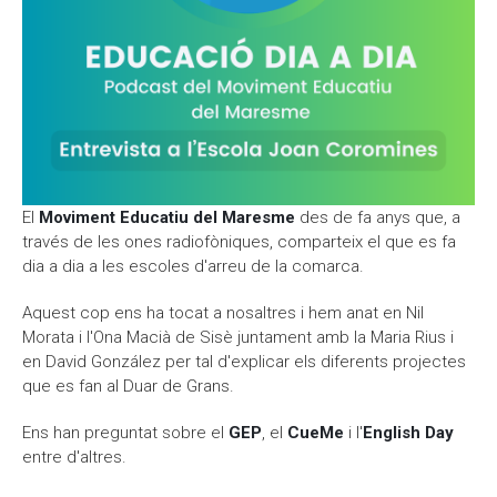
Moodle
Documents autoritzacions / Justificants
Documentació Activitats Extraescolars
El
Moviment Educatiu del Maresme
des de fa anys que, a
través de les ones radiofòniques, comparteix el que es fa
dia a dia a les escoles d'arreu de la comarca.
Aquest cop ens ha tocat a nosaltres i hem anat en Nil
Morata i l'Ona Macià de Sisè juntament amb la Maria Rius i
en David González per tal d'explicar els diferents projectes
que es fan al Duar de Grans.
Ens han preguntat sobre el
GEP
, el
CueMe
i l'
English Day
entre d'altres.