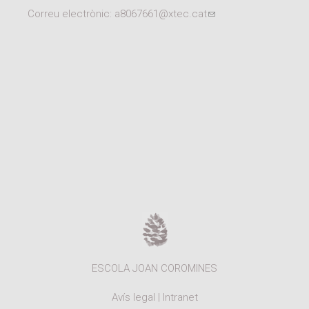
Correu electrònic:
a8067661@xtec.cat
(link sends e-mail)
ESCOLA JOAN COROMINES
Avís legal
|
Intranet