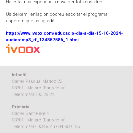
Ha estat una experiència nova per tots nosaltres!
Us deixem l'enllaç on podreu escoltar el programa,
esperem que us agradi!
https://www.ivoox.com/educacio-dia-a-dia-15-10-2024-
audios-mp3_rf_134857586_1.html
Infantil
Carrer Pascual Madoz 22
08301 - Mataró (Barcelona)
Telèfon:
93 790 29 24
Primària
Carrer Sant Pere 4
08301 - Mataró (Barcelona)
Telèfon:
937 908 854
i
634 800 135